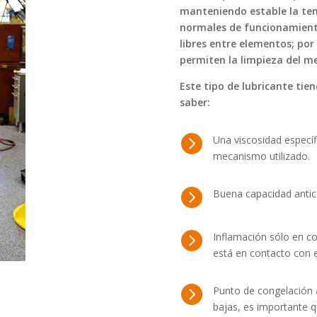
manteniendo estable la tem
normales de funcionamiento
libres entre elementos; por
permiten la limpieza del m
Este tipo de lubricante tien
saber:

Una viscosidad específi
mecanismo utilizado.

Buena capacidad antico

Inflamación sólo en co
está en contacto con el

Punto de congelación 
bajas, es importante q