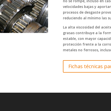
no se rompe, incluso en ca
velocidades bajas y aportan
procesos de desgaste provo
reduciendo al mínimo las su
La alta viscosidad del acei
grasas contribuye a la form
estable, con mayor capacid
protección frente a la corro
metales no ferrosos, inclu
Fichas técnicas p