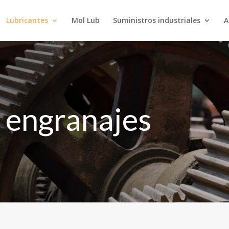
Lubricantes
Mol Lub
Suministros industriales
A
 engranajes