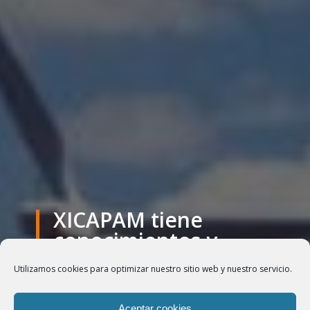
XICAPAM tiene
conocimientos y
experiencia de más
Utilizamos cookies para optimizar nuestro sitio web y nuestro servicio.
de 20 años
asesorando acerca
Aceptar cookies